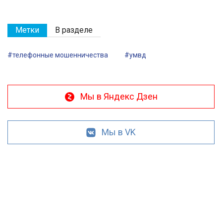
Метки
В разделе
#телефонные мошенничества
#умвд
Мы в Яндекс Дзен
Мы в VK