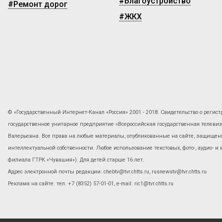
#Благоустройство
#Ремонт дорог
#ЖКХ
© «Государственный Интернет-Канал «Россия» 2001 - 2018. Свидетельство о регист
государственное унитарное предприятие «Всероссийская государственная телев
Валерьевна. Все права на любые материалы, опубликованные на сайте, защищены
интеллектуальной собственности. Любое использование текстовых, фото-, аудио- и
филиала ГТРК «Чувашия»). Для детей старше 16 лет.
Адрес электронной почты редакции: chebtv@tvr.chtts.ru, rusnewstv@tvr.chtts.ru
Реклама на сайте: тел. +7 (8352) 57-01-01, е-mail: ric1@tvr.chtts.ru