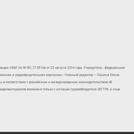
рации СМИ Эл № ФС 77-59166 от 22 августа 2014 года. Учредитель - федеральное
изионная и радиовещательная компания». Главный редактор – Панина Елена
 в соответствии с российским и международным законодательством об
 видеоматериалов возможно только с согласия правообладателя (ВГТРК, в лице