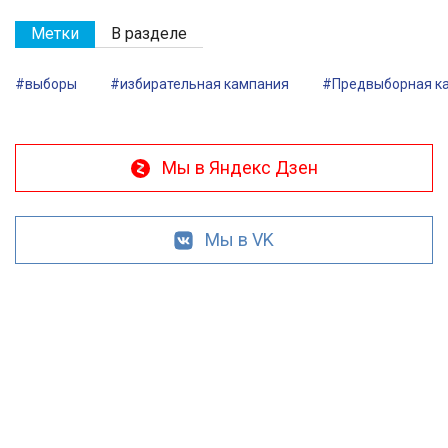
Метки
В разделе
#выборы
#избирательная кампания
#Предвыборная к
Мы в Яндекс Дзен
Мы в VK