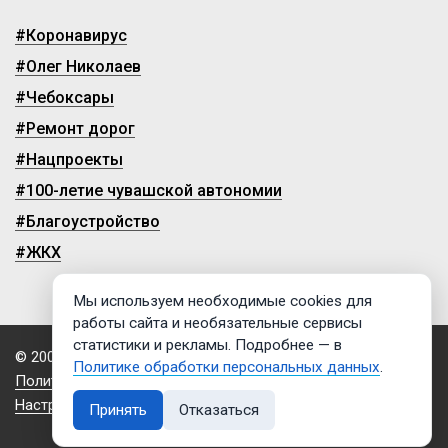
#Коронавирус
#Олег Николаев
#Чебоксары
#Ремонт дорог
#Нацпроекты
#100-летие чувашской автономии
#Благоустройство
#ЖКХ
Мы используем необходимые cookies для
работы сайта и необязательные сервисы
статистики и рекламы. Подробнее — в
© 2009-2026, ГТРК «Чувашия»
Политике обработки персональных данных
.
Политика обработки персональных данных
Настройки cookies
Принять
Отказаться