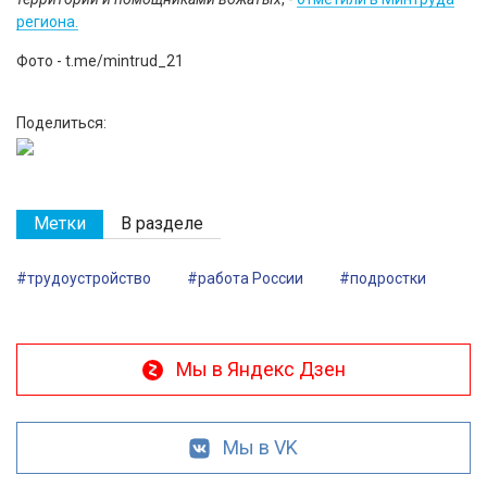
региона.
Фото - t.me/mintrud_21
Поделиться:
Метки
В разделе
#трудоустройство
#работа России
#подростки
Мы в Яндекс Дзен
Мы в VK