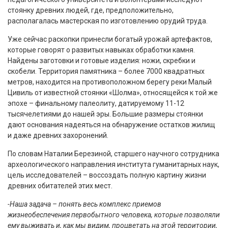
стоянку древних людей, где, предположительно,
располагалась мастерская по изготовлению орудий труда.
Уже сейчас раскопки принесли богатый урожай артефактов,
которые говорят о развитых навыках обработки камня.
Найдены заготовки и готовые изделия: ножи, скребки и
скобели. Территория памятника – более 7000 квадратных
метров, находится на противоположном берегу реки Малый
Цивиль от известной стоянки «Шолма», относящейся к той же
эпохе – финальному палеолиту, датируемому 11-12
тысячелетиями до нашей эры. Большие размеры стоянки
дают основания надеяться на обнаружение остатков жилищ
и даже древних захоронений.
По словам Наталии Березиной, старшего научного сотрудника
археологического направления института гуманитарных наук,
цель исследователей – воссоздать полную картину жизни
древних обитателей этих мест.
-Наша задача – понять весь комплекс приемов
жизнеобеспечения первобытного человека, которые позволяли
ему выживать и, как мы видим, процветать на этой территории,