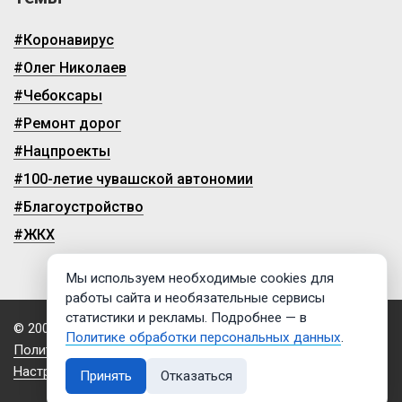
#Коронавирус
#Олег Николаев
#Чебоксары
#Ремонт дорог
#Нацпроекты
#100-летие чувашской автономии
#Благоустройство
#ЖКХ
Мы используем необходимые cookies для
работы сайта и необязательные сервисы
статистики и рекламы. Подробнее — в
© 2009-2026, ГТРК «Чувашия»
Политике обработки персональных данных
.
Политика обработки персональных данных
Настройки cookies
Принять
Отказаться