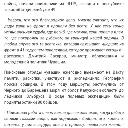
войны, начали поисковики из ЧГПУ, сегодня в республике
таких объединений уже 49.
-
Уверен, что это благородное дело, многие считают, что их
деды ушли на фронт и пропали без вести. У нас есть точно
установленная судьба, где погиб, где могила, если попал в плен,
то где похоронен за рубежом, за границей нашей родины. В
любом случае это та весточка. которая связывает ушедших на
фронт в 41 году с тем поколением, которое проживает сегодня
, -
рассказал Дмитрий Захаров, министр образования и
молодежной политики Чувашии.
Поисковые отряды Чувашии ежегодно выезжают на Вахту
памяти, раскопки, участвуют в экспедициях. География
поиска обширна. В этом году маршруты растянулись от
Черного до Баренцева моря, от болот Калужской области до
ледников Эльбруса. В ходе полевых экспедиций были
подняты останки 80 бойцов.
-
Поисковая работа очень важна для школьников, когда ребята
своими глазами видят, как поднимают бойцов, это, конечно,
остается у них в сердце, они это пронесут через всю жизнь, -