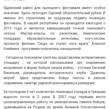
Ядринский район для нынешнего фестиваля имеет особое
значение. Здесь проходил Сурский оборонительный рубеж. И
именно его строителям, их трудовому подвигу посвящен
фестиваль. В нашей республике он проводится ежегодно с
2013 года и является завершающей точкой поискового
сезона. Мастер-классы по раскопкам, тематические
площадки, образовательные интенсивы, коуч-сессии,
просмотр фильма "Сюда не ступит нога врага" Алексея
Енейкина - программа получилась насыщенной.
-
Сегодня на поисковом слете мы представляем интерактивную
площадку , на которой рассказываем про снаряжения,
вооружение и форму бойцов начала войны,
- уточнил Евгений
Васильев, руководитель исторического клуба "Драконы
морей".
Здесь представлены бойцы пехоты в разном
снаряжении, санитар, рядовой красноармеец и разведчик.
За последние 5 лет количество поисковых отрядов в Чувашии
выросло почти в 3 раза. В 2007 году первыми вести
целенаправленную работу по увековечению памяти бойцов,
сражавшихся за Родину во время Великой Отечественной