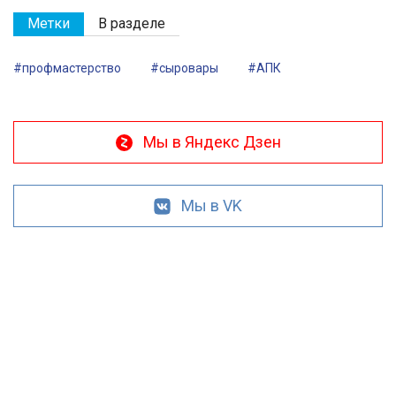
Метки
В разделе
#профмастерство
#сыровары
#АПК
Мы в Яндекс Дзен
Мы в VK