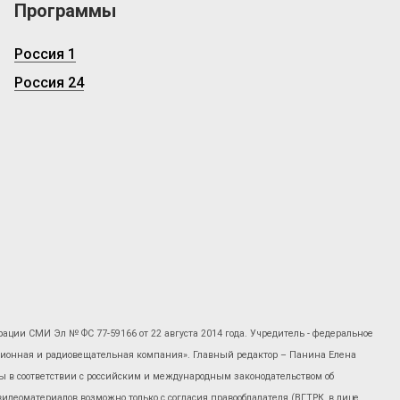
Программы
Россия 1
Россия 24
рации СМИ Эл № ФС 77-59166 от 22 августа 2014 года. Учредитель - федеральное
изионная и радиовещательная компания». Главный редактор – Панина Елена
 в соответствии с российским и международным законодательством об
 видеоматериалов возможно только с согласия правообладателя (ВГТРК, в лице