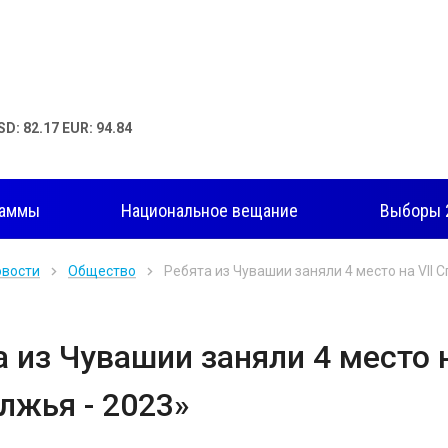
SD: 82.17 EUR: 94.84
раммы
Национальное вещание
Выборы 
овости
Общество
Ребята из Чувашии заняли 4 место на VII 
а из Чувашии заняли 4 место 
лжья - 2023»