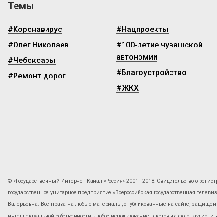
Темы
#Коронавирус
#Нацпроекты
#Олег Николаев
#100-летие чувашской
автономии
#Чебоксары
#Благоустройство
#Ремонт дорог
#ЖКХ
© «Государственный Интернет-Канал «Россия» 2001 - 2018. Свидетельство о регист
государственное унитарное предприятие «Всероссийская государственная телев
Валерьевна. Все права на любые материалы, опубликованные на сайте, защищены
интеллектуальной собственности. Любое использование текстовых, фото-, аудио- и