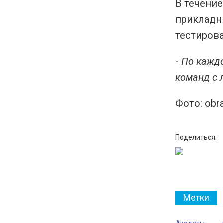
В течение
прикладн
тестирова
-
По каждо
команд с 
Фото: obra
Поделиться:
Метки
#кадеты