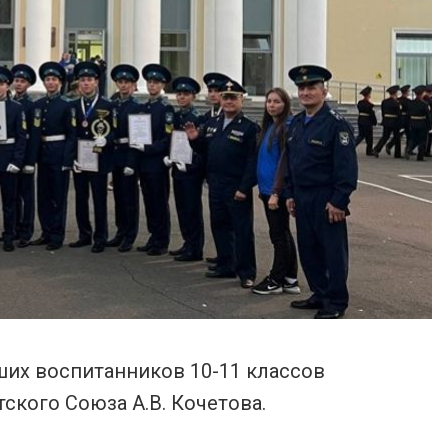
ших воспитанников 10-11 классов
ского Союза А.В. Кочетова.