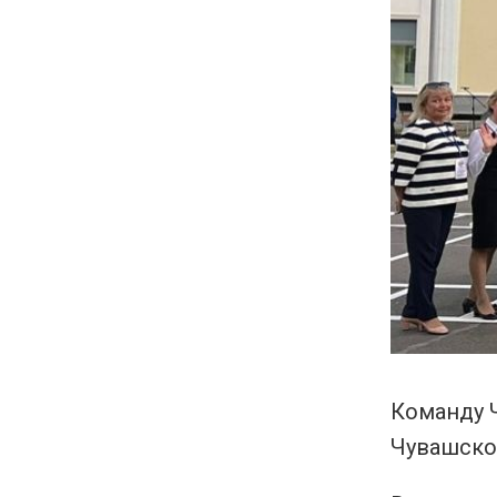
Команду 
Чувашског