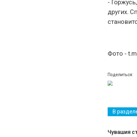
- Горжусь
других. С
становитс
Фото - t.m
Поделиться:
В раздел
Чувашия с