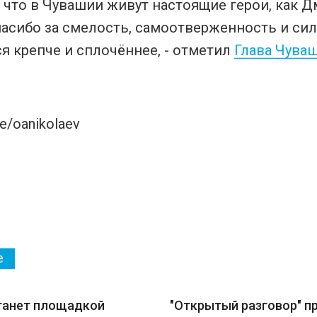
, что в Чувашии живут настоящие герои, как 
пасибо за смелость, самоотверженность и сил
я крепче и сплочённее, - отметил
Глава Чува
e/oanikolaev
е
танет площадкой
"Открытый разговор" п