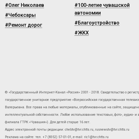
#Олег Николаев
#100-летие чувашской
автономии
#Чебоксары
#Благоустройство
#Ремонт дорог
#ЖКХ
© «Государственный Интернет-Канал «Россия» 2001 - 2018. Свидетельство о регист
государственное унитарное предприятие «Всероссийская государственная телев
Валерьевна. Все права на любые материалы, опубликованные на сайте, защищены
интеллектуальной собственности. Любое использование текстовых, фото-, аудио- и
филиала ГТРК «Чувашия»). Для детей старше 16 лет.
Адрес электронной почты редакции: chebtv@tvr.chtts.ru, rusnewstv@tvr.chtts.ru
Реклама на сайте: тел. +7 (8352) 57-01-01, е-mail: ric1@tvr.chtts.ru