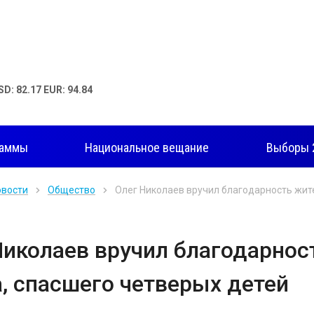
SD: 82.17 EUR: 94.84
раммы
Национальное вещание
Выборы 
овости
Общество
Олег Николаев вручил благодарность жит
Николаев вручил благодарно
а, спасшего четверых детей