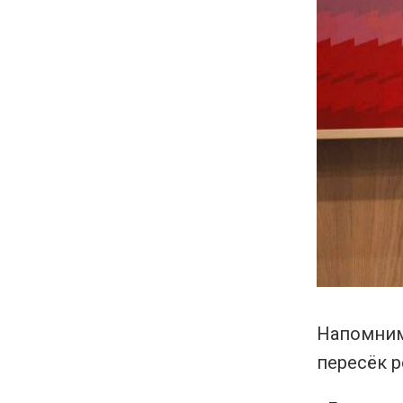
Напомним,
пересёк р