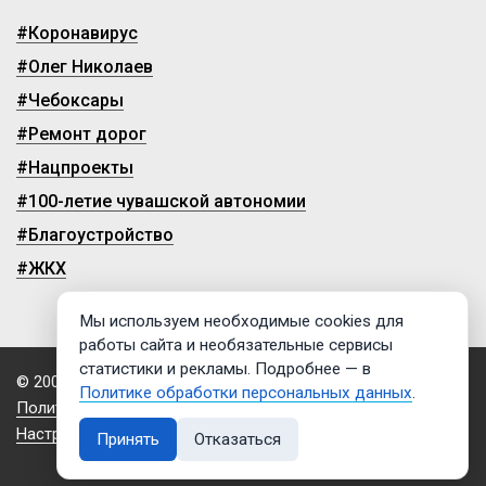
#Коронавирус
#Олег Николаев
#Чебоксары
#Ремонт дорог
#Нацпроекты
#100-летие чувашской автономии
#Благоустройство
#ЖКХ
Мы используем необходимые cookies для
работы сайта и необязательные сервисы
статистики и рекламы. Подробнее — в
© 2009-2026, ГТРК «Чувашия»
Политике обработки персональных данных
.
Политика обработки персональных данных
Настройки cookies
Принять
Отказаться