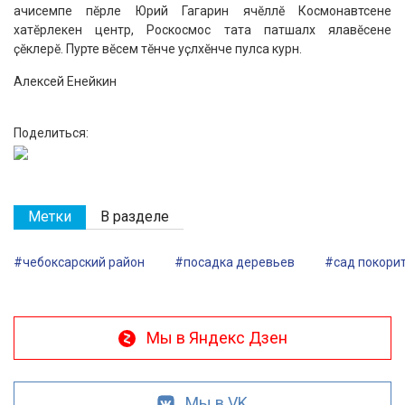
ачисемпе пӗрле Юрий Гагарин ячӗллӗ Космонавтсене
хатӗрлекен центр, Роскосмос тата патшалӑх ялавӗсене
ҫӗклерӗ. Пурте вӗсем тӗнче уҫлӑхӗнче пулса курнӑ.
Алексей Енейкин
Поделиться:
Метки
В разделе
#чебоксарский район
#посадка деревьев
#сад покори
Мы в Яндекс Дзен
Мы в VK