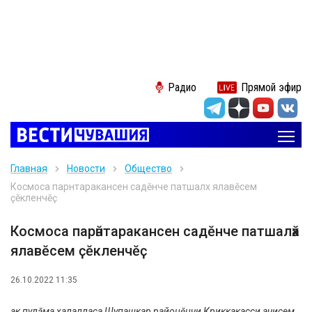
Радио
Прямой эфир
Главная
Новости
Общество
Космоса парӑнтаракансен садӗнче патшалӑх ялавӗсем
ҫӗкленчӗҫ
Космоса парӑнтаракансен садӗнче патшалӑх
ялавӗсем ҫӗкленчӗҫ
26.10.2022 11:35
Ҫак пулӑма халалласа Шупашкар районӗнчи Криккакасси ачисем