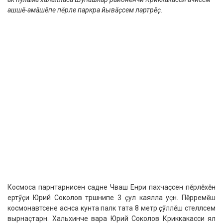
ашшӗ-амӑшӗпе пӗрле паркра йывӑҫсем лартрӗҫ.
Космоса парӑнтарнисен садне Чӑваш Енри пахчаҫӑсен пӗрлӗхӗн
ертӳҫи Юрий Соколов тӑрӑшнипе 3 ҫул каялла уҫнӑ. Пӗрремӗш
космонавтсене асӑнса кунта палӑк тата 8 метр ҫӳллӗш стеллӑсем
вырнаҫтарнӑ. Хальхинче вара Юрий Соколов Криккакасси ял