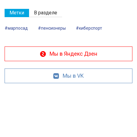
Метки
В разделе
#марпосад
#пенсионеры
#киберспорт
Мы в Яндекс Дзен
Мы в VK