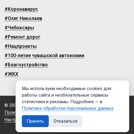
#Коронавирус
#Олег Николаев
#Чебоксары
#Ремонт дорог
#Нацпроекты
#100-летие чувашской автономии
#Благоустройство
#ЖКХ
Мы используем необходимые cookies для
работы сайта и необязательные сервисы
статистики и рекламы. Подробнее — в
© 2009-2026, ГТРК «Чувашия»
Политике обработки персональных данных
.
Политика обработки персональных данных
Настройки cookies
Принять
Отказаться