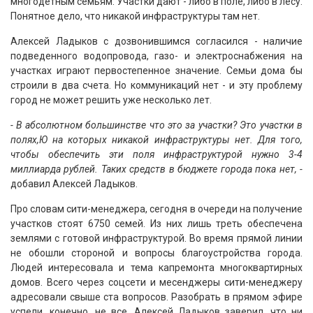
многодетным семьям. Участки дают - либо в поле, либо в лесу.
Понятное дело, что никакой инфраструктуры там нет.
Алексей Ладыков с дозвонившимся согласился - наличие
подведенного водопровода, газо- и электроснабжения на
участках играют первостепенное значение. Семьи дома бы
строили в два счета. Но коммуникаций нет - и эту проблему
город не может решить уже несколько лет.
- В абсолютном большинстве что это за участки? Это участки в
полях,Ю на которых никакой инфраструктуры нет. Для того,
чтобы обеспечить эти поля инфраструктурой нужно 3-4
миллиарда рублей. Таких средств в бюджете города пока нет, -
добавил Алексей Ладыков.
Про словам сити-менеджера, сегодня в очереди на получение
участков стоят 6750 семей. Из них лишь треть обеспечена
землями с готовой инфраструктурой. Во время прямой линии
не обошли стороной и вопросы благоустройства города.
Людей интересовала и тема капремонта многоквартирных
домов. Всего через соцсети и месенджеры сити-менеджеру
адресовали свыше ста вопросов. Разобрать в прямом эфире
успели, конечно, не все. Алексей Ладыков заверил, что ни