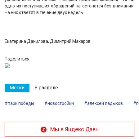
одно из поступивших обращений не останется без внимания.
На них ответят в течение двух недель.
Екатерина Данилова, Димитрий Макаров
Поделиться:
Метки
В разделе
#парк победы
#новостройки
#алексей ладыков
#п
Мы в Яндекс Дзен