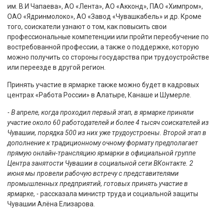
им. В.И Чапаева», АО «Лента», АО «Акконд», ПАО «Химпром»,
ОАО «Ядринмолоко», АО «Завод «Чувашкабель» и др. Кроме
того, соискатели узнают о том, как повысить свои
профессиональные компетенции или пройти переобучение по
востребованной профессии, а также о поддержке, которую
можно получить со стороны государства при трудоустройстве
или переезде в другой регион.
Принять участие в ярмарке также можно будет в кадровых
центрах «Работа России» в Алатыре, Канаше и Шумерле.
-
В апреле, когда проходил первый этап, в ярмарке приняли
участие около 60 работодателей и более 4 тысяч соискателей из
Чувашии, порядка 500 из них уже трудоустроены. Второй этап в
дополнение к традиционному очному формату предполагает
прямую онлайн-трансляцию ярмарки в официальной группе
Центра занятости Чувашии в социальной сети ВКонтакте. 2
июня мы провели рабочую встречу с представителями
промышленных предприятий, готовых принять участие в
ярмарке
, - рассказала министр труда и социальной защиты
Чувашии Алёна Елизарова.