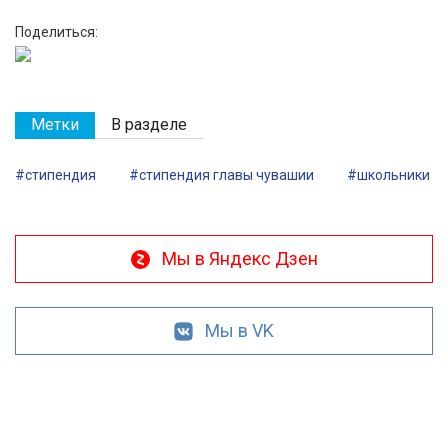
Поделиться:
Метки
В разделе
#стипендия
#стипендия главы чувашии
#школьники
Мы в Яндекс Дзен
Мы в VK