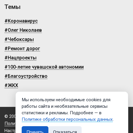
Темы
#Коронавирус
#Олег Николаев
#Чебоксары
#Ремонт дорог
#Нацпроекты
#100-летие чувашской автономии
#Благоустройство
#ЖКХ
Мы используем необходимые cookies для
работы сайта и необязательные сервисы
статистики и рекламы. Подробнее — в
© 2009-2026, ГТРК «Чувашия»
Политике обработки персональных данных
.
Политика обработки персональных данных
Настройки cookies
Принять
Отказаться