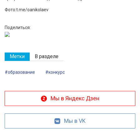
Фото:t.me/oanikolaev
Поделиться:
Метки
В разделе
#образование
#конкурс
Мы в Яндекс Дзен
Мы в VK