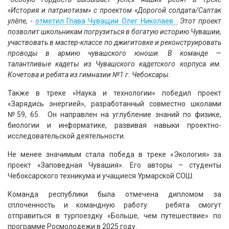
«История и патриотизм» с проектом «Дорогой солдата/Салтак
ҫулӗпе,
-
отметил Глава Чуващии Олег Николаев.
Этот проект
позволит школьникам погрузиться в богатую историю Чувашии,
участвовать в мастер-классе по джигитовке и реконструировать
проводы в армию чувашского юноши. В команде —
талантливые кадеты из Чувашского кадетского корпуса им.
Кочетова и ребята из гимназии №1 г. Чебоксары.
Также в треке «Наука и технологии» победил проект
«Зарядись энергией», разработанный совместно школами
№59, 65. Он направлен на углубление знаний по физике,
биологии и информатике, развивая навыки проектно-
исследовательской деятельности.
Не менее значимым стала победа в треке «Экология» за
проект «Заповедная Чувашия». Его авторы – студенты
Чебоксарского техникума и учащиеся Урмарской СОШ.
Команда республики была отмечена дипломом за
сплоченность и командную работу: ребята смогут
отправиться в турпоездку «Больше, чем путешествие» по
программе Росмолодежи в 2025 году.