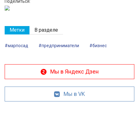
Поделиться:
Метки
В разделе
#марпосад
#предприниматели
#бизнес
Мы в Яндекс Дзен
Мы в VK