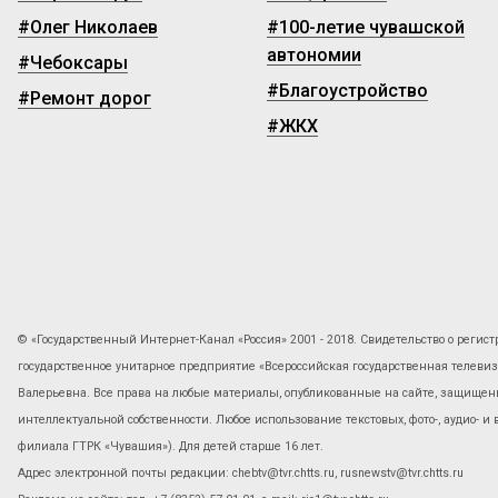
#Олег Николаев
#100-летие чувашской
автономии
#Чебоксары
#Благоустройство
#Ремонт дорог
#ЖКХ
© «Государственный Интернет-Канал «Россия» 2001 - 2018. Свидетельство о регист
государственное унитарное предприятие «Всероссийская государственная телев
Валерьевна. Все права на любые материалы, опубликованные на сайте, защищены
интеллектуальной собственности. Любое использование текстовых, фото-, аудио- и
филиала ГТРК «Чувашия»). Для детей старше 16 лет.
Адрес электронной почты редакции: chebtv@tvr.chtts.ru, rusnewstv@tvr.chtts.ru