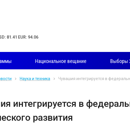
SD: 81.41 EUR: 94.06
раммы
Национальное вещание
Выборы 
овости
Наука и техника
Чувашия интегрируется в федеральн
ия интегрируется в федераль
ческого развития