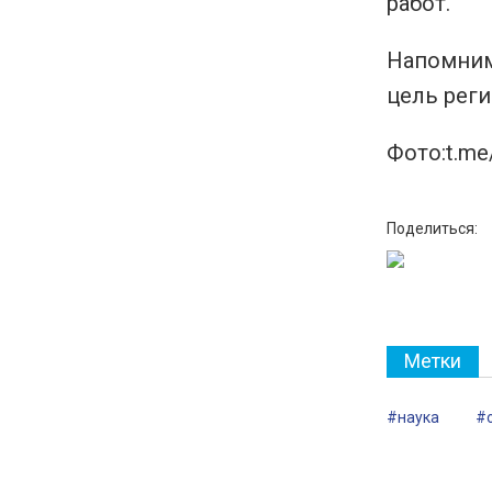
работ.
Напомним
цель реги
Фото:t.me
Поделиться:
Метки
#наука
#