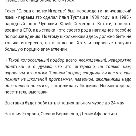
Чувашского национального музея.
Текст "Слова о полку Игореве" был переведен и на чувашский
язык - первым это сделал Илья Тукташ в 1939 году, а в 1985 -
народный поэт Чувашии Юрий Семендер. Кстати, повесть
входит в ЕГЭ, а выставка - это своего рода наглядное пособие
по произведению. Поэтому школьникам здесь должно быть не
только интересно, но и полезно. Хотя и взрослые получат
большую порцию впечатлений.
-
Такой колоссальный подбор всего, неожиданный, невероятно
приятный и я думаю, что это интересно не только нам,
взрослым, кто с этим "Словом" вырос, сроднился и кое-что еще
помнит из школьной программы, наверное, школьникам надо
обязательно посетить,
- поделилась Людмила Ильмендерова,
посетитель выставки .
Выставка будет работать в национальном музее до 24 мая.
Наталия Егорова, Оксана Верликова, Денис Афанасьев