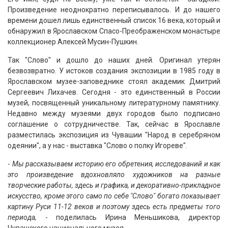
Произведение неоднократно переписывалось. И до нашего
времени дошел лишь единственный список 16 века, который и
обнаружил в Ярославском Спасо-Преображенском монастыре
коллекционер Алексей Мусин-Пушкин.
Так "Слово" и дошло до наших дней. Оригинал утерян
безвозвратно. У истоков создания экспозиции в 1985 году в
Ярославском музее-заповеднике стоял академик Дмитрий
Сергеевич Лихачев. Сегодня - это единственный в России
музей, посвященный уникальному литературному памятнику.
Недавно между музеями двух городов было подписано
соглашение о сотрудничестве. Так, сейчас в Ярославле
разместилась экспозиция из Чувашии "Народ в серебряном
одеянии", а у нас - выставка "Слово о полку Игореве".
-
Мы рассказываем историю его обретения, исследований и как
это произведение вдохновляло художников на разные
творческие работы, здесь и графика, и декоративно-прикладное
искусство, кроме этого само по себе "Слово" богато показывает
картину Руси 11-12 веков и поэтому здесь есть предметы того
периода,
- поделилась Ирина Меньшикова, директор