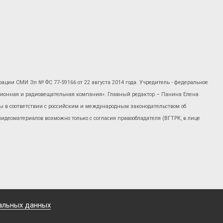
рации СМИ Эл № ФС 77-59166 от 22 августа 2014 года. Учредитель - федеральное
изионная и радиовещательная компания». Главный редактор – Панина Елена
 в соответствии с российским и международным законодательством об
 видеоматериалов возможно только с согласия правообладателя (ВГТРК, в лице
альных данных