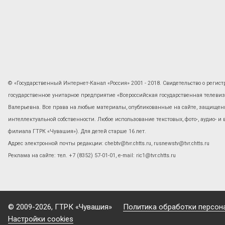
© «Государственный Интернет-Канал «Россия» 2001 - 2018. Свидетельство о регист
государственное унитарное предприятие «Всероссийская государственная телев
Валерьевна. Все права на любые материалы, опубликованные на сайте, защищены
интеллектуальной собственности. Любое использование текстовых, фото-, аудио- и
филиала ГТРК «Чувашия»). Для детей старше 16 лет.
Адрес электронной почты редакции: chebtv@tvr.chtts.ru, rusnewstv@tvr.chtts.ru
Реклама на сайте: тел. +7 (8352) 57-01-01, е-mail: ric1@tvr.chtts.ru
© 2009-2026, ГТРК «Чувашия»
Политика обработки персон
Настройки cookies