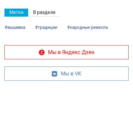
Метки
В разделе
#вышивка
#традиции
#народные ремесла
Мы в Яндекс Дзен
Мы в VK