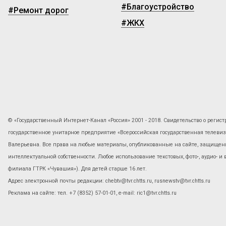
#Благоустройство
#Ремонт дорог
#ЖКХ
© «Государственный Интернет-Канал «Россия» 2001 - 2018. Свидетельство о регист
государственное унитарное предприятие «Всероссийская государственная телев
Валерьевна. Все права на любые материалы, опубликованные на сайте, защищены
интеллектуальной собственности. Любое использование текстовых, фото-, аудио- и
филиала ГТРК «Чувашия»). Для детей старше 16 лет.
Адрес электронной почты редакции: chebtv@tvr.chtts.ru, rusnewstv@tvr.chtts.ru
Реклама на сайте: тел. +7 (8352) 57-01-01, е-mail: ric1@tvr.chtts.ru