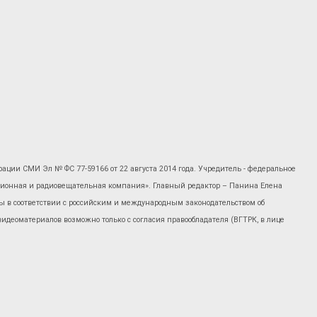
рации СМИ Эл № ФС 77-59166 от 22 августа 2014 года. Учредитель - федеральное
изионная и радиовещательная компания». Главный редактор – Панина Елена
 в соответствии с российским и международным законодательством об
 видеоматериалов возможно только с согласия правообладателя (ВГТРК, в лице