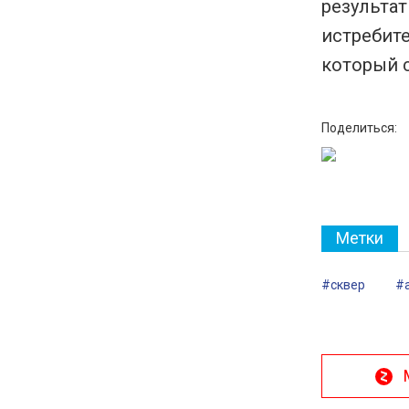
результа
истребит
который с
Поделиться:
Метки
#сквер
#