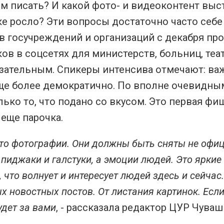
ём писать? И какой фото- и видеоконтент выс
ке росло? Эти вопросы достаточно часто се
 госучреждений и организаций с декабря про
ов в соцсетях для министерств, больниц, теат
зательным. Спикеры интенсива отмечают: важн
еще более демократично. По вполне очевидны
лько то, что подано со вкусом. Это первая фиш
 еще парочка.
это фотографии. Они должны быть сняты не офи
 пиджаки и галстуки, а эмоции людей. Это ярки
, что волнует и интересует людей здесь и сейчас
х новостных постов. От листания картинок. Есл
удет за вами
, - рассказала редактор ЦУР Чуваш