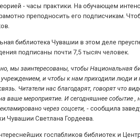
теорией - часы практики. На обучающем интенси
грамотно преподносить его подписчикам. Что
ов.
ьная библиотека Чувашии в этом деле преусп
дения подписаны почти 7,5 тысяч человек.
чно, мы заинтересованы, чтобы Национальная 
учреждением, и чтобы к нам приходили люди и по
связь. Читатели нас благодарят, говорят что ви
на ваше мероприятие. И сегодняшнее событие , 
екламировано через соцсети,
- сообщила заве
ки Чувашии Светлана Гордеева.
нтереснейших госпабликов библиотек и Центр