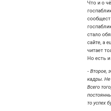
Что и о ч
госпабли
сообществ
госпаблик
стало обя
сайте, а 
читает то
Но есть и
-
Второе, 
кадры. Не
Всего того
постоянны
то успех б