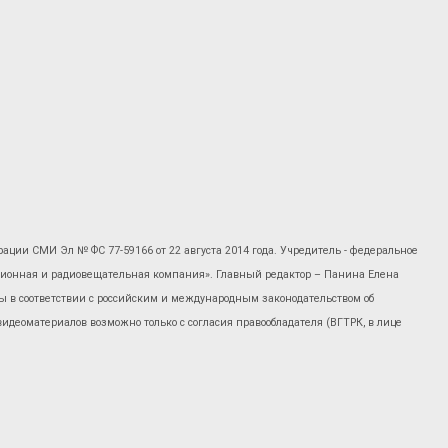
рации СМИ Эл № ФС 77-59166 от 22 августа 2014 года. Учредитель - федеральное
изионная и радиовещательная компания». Главный редактор – Панина Елена
 в соответствии с российским и международным законодательством об
 видеоматериалов возможно только с согласия правообладателя (ВГТРК, в лице