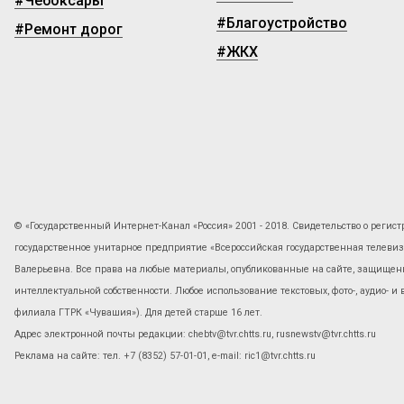
#Чебоксары
#Благоустройство
#Ремонт дорог
#ЖКХ
© «Государственный Интернет-Канал «Россия» 2001 - 2018. Свидетельство о регист
государственное унитарное предприятие «Всероссийская государственная телев
Валерьевна. Все права на любые материалы, опубликованные на сайте, защищены
интеллектуальной собственности. Любое использование текстовых, фото-, аудио- и
филиала ГТРК «Чувашия»). Для детей старше 16 лет.
Адрес электронной почты редакции: chebtv@tvr.chtts.ru, rusnewstv@tvr.chtts.ru
Реклама на сайте: тел. +7 (8352) 57-01-01, е-mail: ric1@tvr.chtts.ru