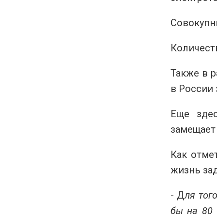
Совокупн
Количест
Также в 
в России 
Еще здес
замещает
Как отме
жизнь за
- Д
ля тог
бы на 80 