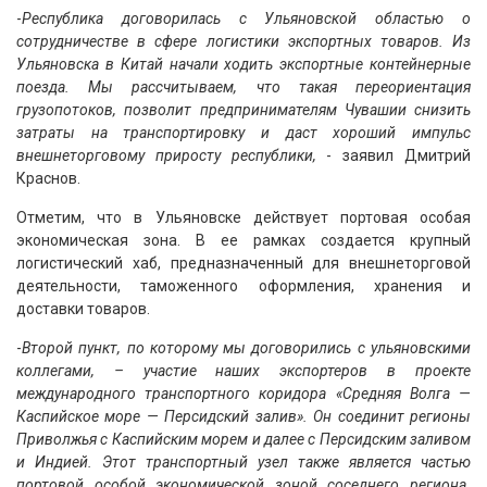
-
Республика договорилась с Ульяновской областью о
сотрудничестве в сфере логистики экспортных товаров. Из
Ульяновска в Китай начали ходить экспортные контейнерные
поезда. Мы рассчитываем, что такая переориентация
грузопотоков, позволит предпринимателям Чувашии снизить
затраты на транспортировку и даст хороший импульс
внешнеторговому приросту республики,
- заявил Дмитрий
Краснов.
Отметим, что в Ульяновске действует портовая особая
экономическая зона. В ее рамках создается крупный
логистический хаб, предназначенный для внешнеторговой
деятельности, таможенного оформления, хранения и
доставки товаров.
-
Второй пункт, по которому мы договорились с ульяновскими
коллегами, – участие наших экспортеров в проекте
международного транспортного коридора «Средняя Волга —
Каспийское море — Персидский залив». Он соединит регионы
Приволжья с Каспийским морем и далее с Персидским заливом
и Индией. Этот транспортный узел также является частью
портовой особой экономической зоной соседнего региона.