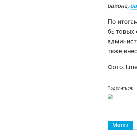
района,-
ра
По итога
бытовых 
администр
таже вне
Фото: t.m
Поделиться:
Метки