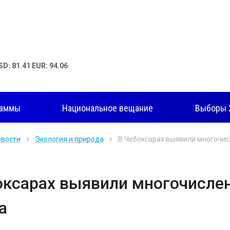
SD: 81.41 EUR: 94.06
раммы
Национальное вещание
Выборы 
овости
Экология и природа
В Чебоксарах выявили многочис
оксарах выявили многочислен
а