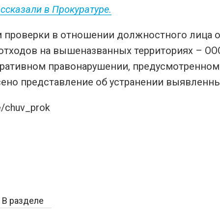
ссказали в Прокуратуре.
м проверки в отношении должностного лица о
отходов на вышеназванных территориях – ОО
ативном правонарушении, предусмотренном ч.
сено представление об устранении выявленны
e/chuv_prok
В разделе