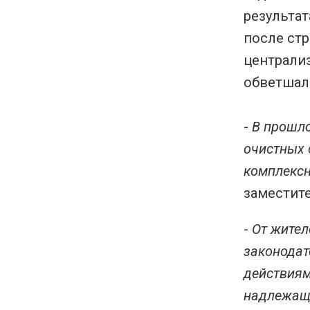
результат
после ст
централи
обветшал
-
В прошло
очистных 
комплексн
заместит
-
От жител
законодат
действиям
надлежаща