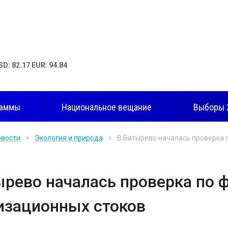
SD: 82.17 EUR: 94.84
раммы
Национальное вещание
Выборы 
овости
Экология и природа
В Батырево началась проверка 
ырево началась проверка по 
изационных стоков