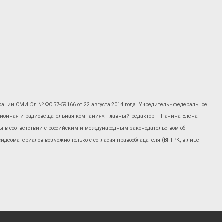
рации СМИ Эл № ФС 77-59166 от 22 августа 2014 года. Учредитель - федеральное
изионная и радиовещательная компания». Главный редактор – Панина Елена
 в соответствии с российским и международным законодательством об
 видеоматериалов возможно только с согласия правообладателя (ВГТРК, в лице