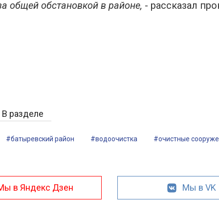
за общей обстановкой в районе,
- рассказал пр
В разделе
#батыревский район
#водоочистка
#очистные сооруж
Мы в Яндекс Дзен
Мы в VK