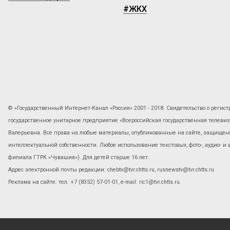
#ЖКХ
© «Государственный Интернет-Канал «Россия» 2001 - 2018. Свидетельство о регист
государственное унитарное предприятие «Всероссийская государственная телев
Валерьевна. Все права на любые материалы, опубликованные на сайте, защищены
интеллектуальной собственности. Любое использование текстовых, фото-, аудио- и
филиала ГТРК «Чувашия»). Для детей старше 16 лет.
Адрес электронной почты редакции: chebtv@tvr.chtts.ru, rusnewstv@tvr.chtts.ru
Реклама на сайте: тел. +7 (8352) 57-01-01, е-mail: ric1@tvr.chtts.ru