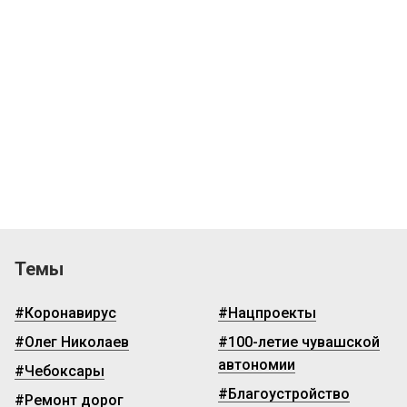
Темы
#Коронавирус
#Нацпроекты
#Олег Николаев
#100-летие чувашской
автономии
#Чебоксары
#Благоустройство
#Ремонт дорог