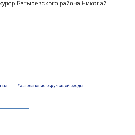
окурор Батыревского района Николай
ения
#загрязнение окружащей среды