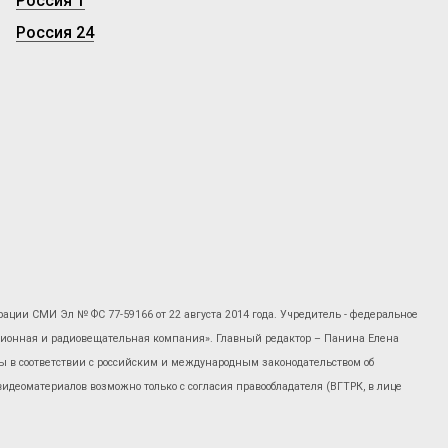
Россия 1
Россия 24
рации СМИ Эл № ФС 77-59166 от 22 августа 2014 года. Учредитель - федеральное
изионная и радиовещательная компания». Главный редактор – Панина Елена
 в соответствии с российским и международным законодательством об
 видеоматериалов возможно только с согласия правообладателя (ВГТРК, в лице