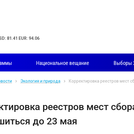
SD: 81.41 EUR: 94.06
раммы
Национальное вещание
Выборы 
овости
Экология и природа
Корректировка реестров мест с
ктировка реестров мест сбор
шиться до 23 мая