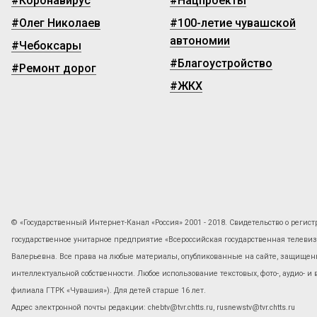
#Коронавирус
#Нацпроекты
#Олег Николаев
#100-летие чувашской
автономии
#Чебоксары
#Благоустройство
#Ремонт дорог
#ЖКХ
© «Государственный Интернет-Канал «Россия» 2001 - 2018. Свидетельство о регист
государственное унитарное предприятие «Всероссийская государственная телев
Валерьевна. Все права на любые материалы, опубликованные на сайте, защищены
интеллектуальной собственности. Любое использование текстовых, фото-, аудио- и
филиала ГТРК «Чувашия»). Для детей старше 16 лет.
Адрес электронной почты редакции: chebtv@tvr.chtts.ru, rusnewstv@tvr.chtts.ru