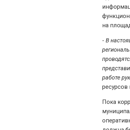
информац
функцион
на площа
-
В настоя
региональ
проводятс
представи
работе ру
ресурсов
Пока корр
муниципа
оператив
должна б