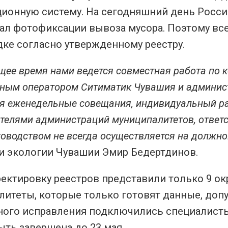
ионную систему. На сегодняшний день Росси
ал фотофиксации вывоза мусора. Поэтому вс
дке согласно утвержденному реестру.
щее время нами ведется совместная работа по 
ным оператором Ситиматик Чувашия и админис
я еженедельные совещания, индивидуальный ра
телями администраций муниципалитетов, ответс
ководством не всегда осуществляется на должн
 и экологии Чувашии Эмир Бедертдинов.
ектировку реестров представили только 9 окр
литеты, которые только готовят данные, доп
ного исправления подключились специалисты
ыть завершена до 23 мая.