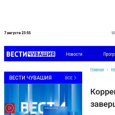
7 августа 23:55
U
Новости
Прог
Главная
Н
ВЕСТИ ЧУВАШИЯ
ВСЕ
Корре
завер