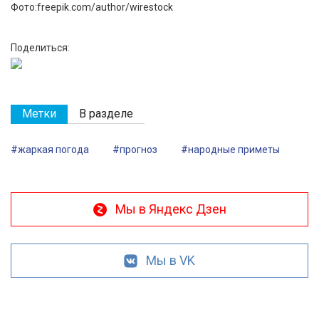
Фото:freepik.com/author/wirestock
Поделиться:
Метки
В разделе
#жаркая погода
#прогноз
#народные приметы
Мы в Яндекс Дзен
Мы в VK