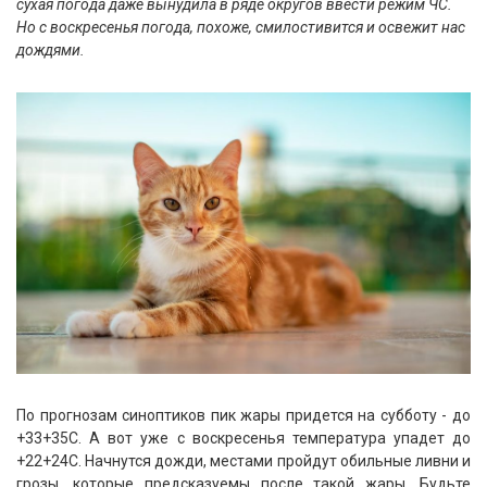
сухая погода даже вынудила в ряде округов ввести режим ЧС.
Но с воскресенья погода, похоже, смилостивится и освежит нас
дождями.
По прогнозам синоптиков пик жары придется на субботу - до
+33+35С. А вот уже с воскресенья температура упадет до
+22+24С. Начнутся дожди, местами пройдут обильные ливни и
грозы, которые предсказуемы после такой жары. Будьте