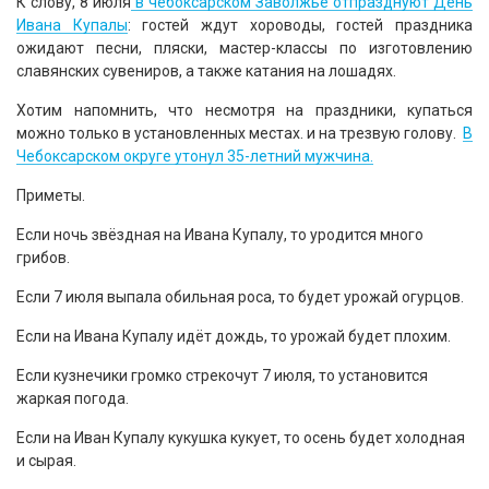
К слову, 8 июля
в чебоксарском Заволжье отпразднуют День
Ивана Купалы
: гостей ждут хороводы, гостей праздника
ожидают песни, пляски, мастер-классы по изготовлению
славянских сувениров, а также катания на лошадях.
Хотим напомнить, что несмотря на праздники, купаться
можно только в установленных местах. и на трезвую голову.
В
Чебоксарском округе утонул 35-летний мужчина.
Приметы.
Если ночь звёздная на Ивана Купалу, то уродится много
грибов.
Если 7 июля выпала обильная роса, то будет урожай огурцов.
Если на Ивана Купалу идёт дождь, то урожай будет плохим.
Если кузнечики громко стрекочут 7 июля, то установится
жаркая погода.
Если на Иван Купалу кукушка кукует, то осень будет холодная
и сырая.