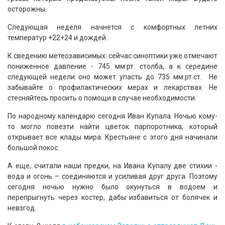
осторожны.
Следующая неделя начнется с комфортных летних
температур +22+24 и дождей.
К сведению метеозависимых: сейчас синоптики уже отмечают
пониженное давление - 745 мм.рт. столба, а к середине
следующей недели оно может упасть до 735 мм.рт.ст. Не
забывайте о профилактических мерах и лекарствах. Не
стесняйтесь просить о помощи в случае необходимости.
По народному календарю сегодня Иван Купала. Ночью кому-
то могло повезти найти цветок парпоротника, который
открывает все клады мира. Крестьяне с этого дня начинали
большой покос.
А еще, считали наши предки, на Ивана Купалу две стихии -
вода и огонь – соединяются и усиливая друг друга. Поэтому
сегодня ночью нужно было окунуться в водоем и
перепрыгнуть через костер, дабы избавиться от болячек и
невзгод.