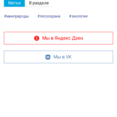
Метки
В разделе
#минприроды
#лесоохрана
#экология
Мы в Яндекс Дзен
Мы в VK