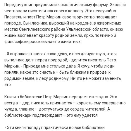
Передачу книг приурочили к экологическому форуму. Экологи
чествовали писателя как своего коллегу. Это неслучайно.
Писатель и поэт Петр Маркин свое творчество посвящает
природе. Сын лесника, выросший на кордоне, в живописных
местах Сенгилеевского района Ульяновской области, он всю
жизнь воспевает красоту родной земли, ярко, поэтично и
философски рассказывает о животных.
- Я выражаю в книгах свою душу, и всегда чувствую, что я
выполняю долг перед природой, - делится писатель Петр
Маркин. - Природа мне столько дала. Я хочу, чтобы люди
поняли, какое это счастье – быть близким к природе, к
родимой земле, к лесу родимому. Ничто не может заменить
это.
Книги в библиотеки Петр Маркин передает ежегодно. Это
всегда – дар, писатель признается – корысть ему совершенно
чужда, главное – достучаться до сердец читателей. А
библиотекари подтверждают – это ему удается.
- Эти книги попадут практически во все библиотеки