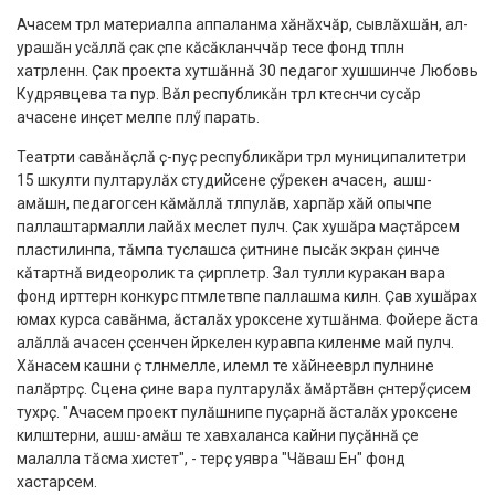
Ачасем тӗрлӗ материалпа аппаланма хӑнӑхчӑр, сывлӑхшӑн, ал-
урашӑн усӑллӑ ҫак ӗҫпе кӑсӑкланччӑр тесе фонд тӗплӗн
хатӗрленнӗ. Ҫак проекта хутшӑннӑ 30 педагог хушшинче Любовь
Кудрявцева та пур. Вӑл республикӑн тӗрлӗ кӗтесӗнчи сусӑр
ачасене инҫет мелпе пӗлӳ парать.
Театрти савӑнӑҫлӑ ӗҫ-пуҫ республикӑри тӗрлӗ муниципалитетри
15 шкулти пултарулӑх студийӗсене ҫӳрекен ачасен, ашшӗ-
амӑшӗн, педагогсен кӑмӑллӑ тӗлпулӑвӗ, харпӑр хӑй опычӗпе
паллаштармалли лайӑх меслет пулчӗ. Ҫак хушӑра маҫтӑрсем
пластилинпа, тӑмпа туслашса ҫитнине пысӑк экран ҫинче
кӑтартнӑ видеоролик та ҫирӗплетрӗ. Зал тулли куракан вара
фонд ирттернӗ конкурс пӗтӗмлетӗвӗпе паллашма килнӗ. Ҫав хушӑрах
юмах курса савӑнма, ӑсталӑх урокӗсене хутшӑнма. Фойере ӑста
алӑллӑ ачасен ӗҫӗсенчен йӗркеленӗ куравпа киленме май пулчӗ.
Хӑнасем кашни ӗҫ тӗлӗнмелле, илемлӗ те хӑйнеевӗрлӗ пулнине
палӑртрӗҫ. Сцена ҫине вара пултарулӑх ӑмӑртӑвӗн ҫӗнтерӳҫисем
тухрӗҫ. "Ачасем проект пулӑшнипе пуҫарнӑ ӑсталӑх урокӗсене
килӗштерни, ашшӗ-амӑшӗ те хавхаланса кайни пуҫӑннӑ ӗҫе
малалла тӑсма хистет", - терӗҫ уявра "Чӑваш Ен" фонд
хастарӗсем.