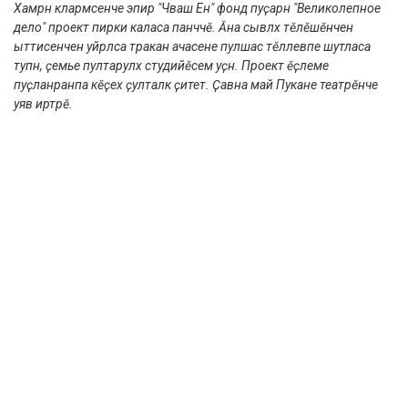
Хамӑрӑн кӑларӑмсенче эпир "Чӑваш Ен" фонд пуҫарнӑ "Великолепное
дело" проект пирки каласа панӑччӗ. Ӑна сывлӑх тӗлӗшӗнчен
ыттисенчен уйрӑлса тӑракан ачасене пулӑшас тӗллевпе шутласа
тупнӑ, ҫемье пултарулӑх студийӗсем уҫнӑ. Проект ӗҫлеме
пуҫланӑранпа кӗҫех ҫулталӑк ҫитет. Ҫавна май Пукане театрӗнче
уяв иртрӗ.