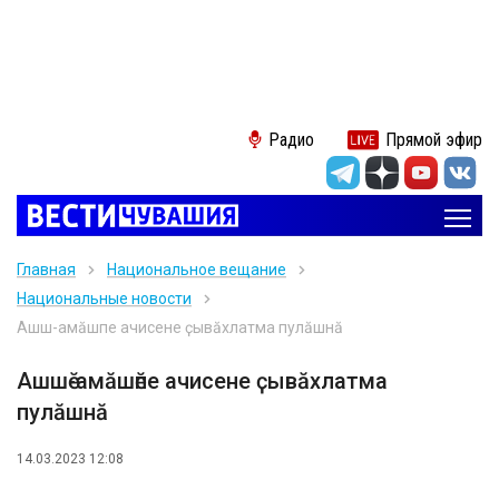
Радио
Прямой эфир
Главная
Национальное вещание
Национальные новости
Ашшӗ-амӑшӗпе ачисене ҫывӑхлатма пулӑшнӑ
Ашшӗ-амӑшӗпе ачисене ҫывӑхлатма
пулӑшнӑ
14.03.2023 12:08