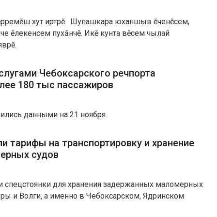
ҫ пӗрремӗш хут иртрӗ. Шупашкара юханшыв ӗҫченӗсем,
нче ӗҫлекенсем пухӑнчӗҫ. Икӗ кунта вӗсем чылай
врӗҫ.
услугами Чебоксарского речпорта
лее 180 тыс пассажиров
ились данными на 21 ноября.
ли тарифы на транспортировку и хранение
ерных судов
ри спецстоянки для хранения задержанных маломерных
уры и Волги, а именно в Чебоксарском, Ядринском