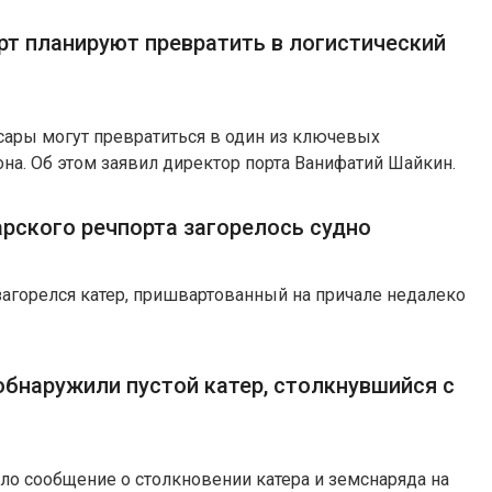
рт планируют превратить в логистический
ары могут превратиться в один из ключевых
она. Об этом заявил директор порта Ванифатий Шайкин.
арского речпорта загорелось судно
агорелся катер, пришвартованный на причале недалеко
обнаружили пустой катер, столкнувшийся с
пило сообщение о столкновении катера и земснаряда на