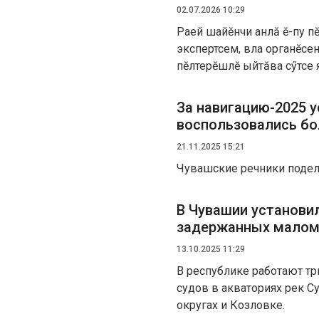
02.07.2026 10:29
Раҫҫей шайӗнчи анлӑ ӗҫ-пу
экспертсем, влаҫ органӗсе
пӗлтерӗшлӗ ыйтӑва сӳтсе я
За навигацию-2025 
воспользовались бо
21.11.2025 15:21
Чувашские речники подел
В Чувашии установи
задержанных малом
13.10.2025 11:29
В республике работают т
судов в акваториях рек С
округах и Козловке.