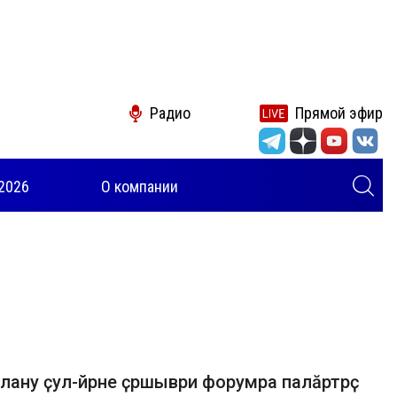
Радио
Прямой эфир
2026
О компании
лану ҫул-йӗрне ҫӗршыври форумра палӑртрӗҫ