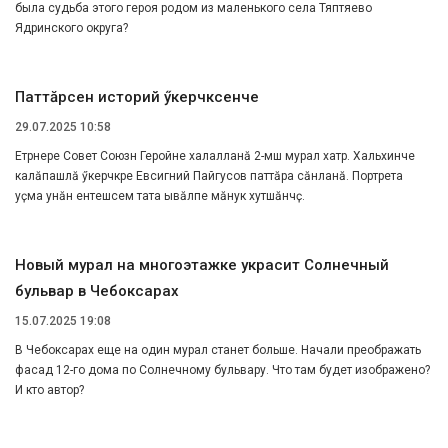
была судьба этого героя родом из маленького села Тяптяево
Ядринского округа?
Паттӑрсен историйӗ ӳкерчӗксенче
29.07.2025 10:58
Етӗрнере Совет Союзӗн Геройне халалланӑ 2-мӗш мурал хатӗр. Хальхинче
калӑпашлӑ ӳкерчӗкре Евсигний Пайгусов паттӑра сӑнланӑ. Портрета
уҫма унӑн ентешӗсем тата ывӑлӗпе мӑнукӗ хутшӑнчӗҫ.
Новый мурал на многоэтажке украсит Солнечный
бульвар в Чебоксарах
15.07.2025 19:08
В Чебоксарах еще на один мурал станет больше. Начали преображать
фасад 12-го дома по Солнечному бульвару. Что там будет изображено?
И кто автор?