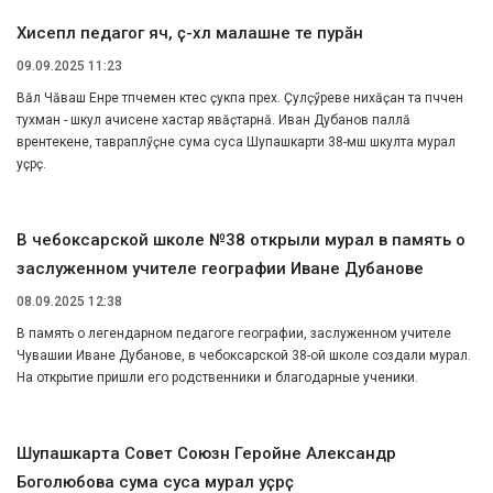
Хисеплӗ педагог ячӗ, ӗҫӗ-хӗлӗ малашне те пурӑнӗ
09.09.2025 11:23
Вӑл Чӑваш Енре тӗпчемен кӗтес ҫукпа пӗрех. Ҫулҫӳреве нихӑҫан та пӗччен
тухман - шкул ачисене хастар явӑҫтарнӑ. Иван Дубанов паллӑ
вӗрентекене, таврапӗлӳҫӗне сума суса Шупашкарти 38-мӗш шкулта мурал
уҫрӗҫ.
В чебоксарской школе №38 открыли мурал в память о
заслуженном учителе географии Иване Дубанове
08.09.2025 12:38
В память о легендарном педагоге географии, заслуженном учителе
Чувашии Иване Дубанове, в чебоксарской 38-ой школе создали мурал.
На открытие пришли его родственники и благодарные ученики.
Шупашкарта Совет Союзӗн Геройне Александр
Боголюбова сума суса мурал уҫрӗҫ