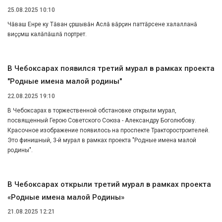
25.08.2025 10:10
Чӑваш Енре ку Тӑван ҫӗршывӑн Аслӑ вӑрҫин паттӑрӗсене халалланӑ
виҫҫӗмӗш калӑпӑшлӑ портрет.
В Чебоксарах появился третий мурал в рамках проекта
"Родные имена малой родины"
22.08.2025 19:10
В Чебоксарах в торжественной обстановке открыли мурал,
посвященный Герою Советского Союза - Александру Боголюбову.
Красочное изображение появилось на проспекте Тракторостроителей.
Это финишный, 3-й мурал в рамках проекта "Родные имена малой
родины".
В Чебоксарах открыли третий мурал в рамках проекта
«Родные имена малой Родины»
21.08.2025 12:21