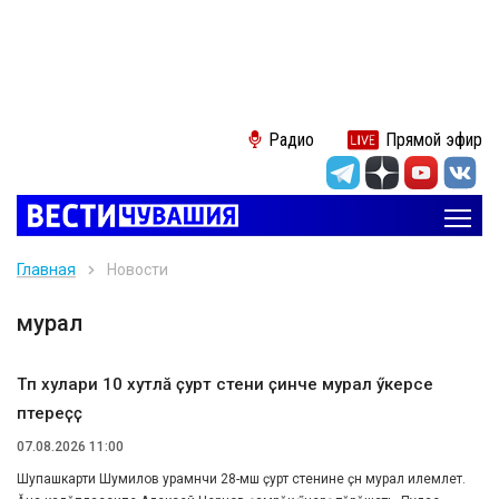
Радио
Прямой эфир
Главная
Новости
мурал
Тӗп хулари 10 хутлӑ ҫурт стени ҫинче мурал ӳкерсе
пӗтереҫҫӗ
07.08.2026 11:00
Шупашкарти Шумилов урамӗнчи 28-мӗш ҫурт стенине ҫӗнӗ мурал илемлетӗ.