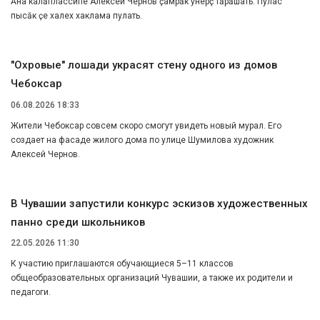
Ӑна калӑплассипе Алексей Чернов ҫамрӑк ӳнерҫӗ тӑрӑшать. Пулас
пысӑк ӗҫе халех хаклама пулать.
"Охровые" лошади украсят стену одного из домов
Чебоксар
06.08.2026 18:33
Жители Чебоксар совсем скоро смогут увидеть новый мурал. Его
создает на фасаде жилого дома по улице Шумилова художник
Алексей Чернов.
В Чувашии запустили конкурс эскизов художественных
панно среди школьников
22.05.2026 11:30
К участию приглашаются обучающиеся 5–11 классов
общеобразовательных организаций Чувашии, а также их родители и
педагоги.