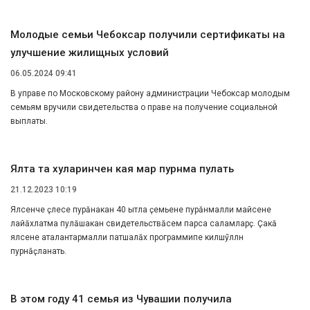
Молодые семьи Чебоксар получили сертификаты на
улучшение жилищных условий
06.05.2024 09:41
В управе по Московскому району администрации Чебоксар молодым
семьям вручили свидетельства о праве на получение социальной
выплаты.
Ялта та хуларинчен кая мар пурӑнма пулать
21.12.2023 10:19
Ялсенче ӗҫлесе пурӑнакан 40 ытла ҫемьене пурӑнмалли майсене
лайӑхлатма пулӑшакан свидетельствӑсем парса саламларӗҫ. Ҫакӑ
ялсене аталантармалли патшалӑх программипе килӗшӳллӗн
пурнӑҫланать.
В этом году 41 семья из Чувашии получила