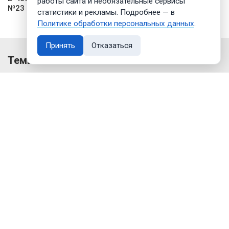
работы сайта и необязательные сервисы
№23
статистики и рекламы. Подробнее — в
Политике обработки персональных данных
.
Принять
Отказаться
Темы
#Коронавирус
#Олег Николаев
#Чебоксары
#Ремонт дорог
#Нацпроекты
#100-летие чувашской автономии
#Благоустройство
#ЖКХ