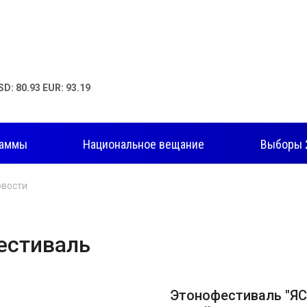
SD: 80.93 EUR: 93.19
раммы
Национальное вещание
Выборы 
овости
естиваль
Этонофестиваль "ЯС