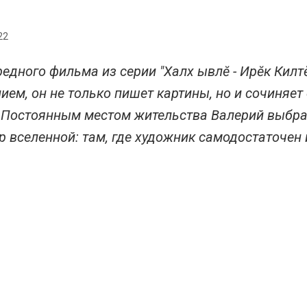
22
редного фильма из серии "Халӑх ывӑлӗ - Ирӗк Ки
ием, он не только пишет картины, но и сочиняет 
. Постоянным местом жительства Валерий выбра
тр вселенной: там, где художник самодостаточен 