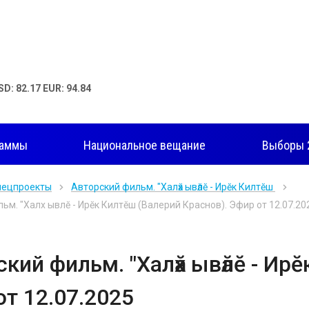
SD: 82.17 EUR: 94.84
раммы
Национальное вещание
Выборы 
пецпроекты
Авторский фильм. "Халӑх ывӑлӗ - Ирӗк Килтӗш
ьм. "Халӑх ывӑлӗ - Ирӗк Килтӗш (Валерий Краснов). Эфир от 12.07.20
кий фильм. "Халӑх ывӑлӗ - Ир
от 12.07.2025