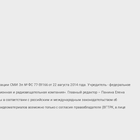
рации СМИ Эл № ФС 77-59166 от 22 августа 2014 года. Учредитель - федеральное
изионная и радиовещательная компания». Главный редактор – Панина Елена
 в соответствии с российским и международным законодательством об
 видеоматериалов возможно только с согласия правообладателя (ВГТРК, в лице