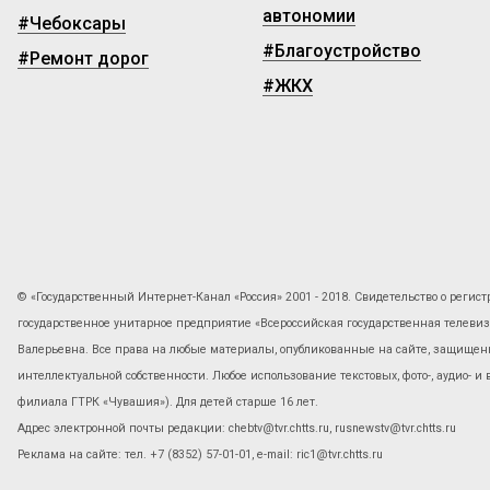
автономии
#Чебоксары
#Благоустройство
#Ремонт дорог
#ЖКХ
© «Государственный Интернет-Канал «Россия» 2001 - 2018. Свидетельство о регист
государственное унитарное предприятие «Всероссийская государственная телев
Валерьевна. Все права на любые материалы, опубликованные на сайте, защищены
интеллектуальной собственности. Любое использование текстовых, фото-, аудио- и
филиала ГТРК «Чувашия»). Для детей старше 16 лет.
Адрес электронной почты редакции: chebtv@tvr.chtts.ru, rusnewstv@tvr.chtts.ru
Реклама на сайте: тел. +7 (8352) 57-01-01, е-mail: ric1@tvr.chtts.ru