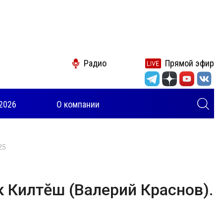
Радио
Прямой эфир
2026
О компании
25
ӗк Килтӗш (Валерий Краснов).