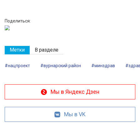
Поделиться:
Метки
В разделе
#нацпроект
#вурнарский район
#минздрав
#здра
Мы в Яндекс Дзен
Мы в VK