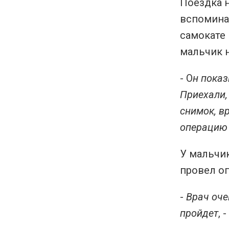
Поездка 
вспомина
самокате 
мальчик н
- О
н показ
Приехали,
снимок, в
операцию
У мальчик
провел о
-
Врач оче
пройдет
, 