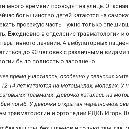
и много времени проводят на улице. Опасная
ейчас большинство детей катаются на самокат
екать проезжую часть нужно только спешившис
ь. Ежедневно в отделение травматологии и о
перативного лечения. А амбулаторных пациен
атиться до 90 человек с различными видами 
логии было полностью заполнено.
нее время участилось, особенно у сельских жите
 12-14 лет катаются на мотоциклах, мопедах. У
озговыми травмами. Девочка каталась на мото
абан погиб. У девочки открытая черепно-мозгов
ем травматологии и ортопедии РДКБ Игорь Ла
т без защиты, без шлемов и только там, где им