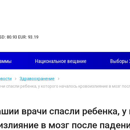
SD: 80.93 EUR: 93.19
раммы
Национальное вещание
Выборы 
овости
Здравоохранение
чи спасли ребенка, у которого началось кровоизлияние в мозг пос
ашии врачи спасли ребенка, у
излияние в мозг после падени