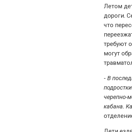
Летом дет
дороги. С
что перес
переезжат
требуют о
могут обр
травмато
-
В послед
подростки
черепно-м
кабана. К
отделени
Дети ездя