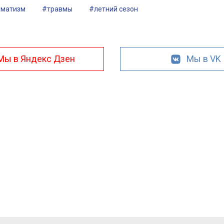
вматизм
#травмы
#летний сезон
Мы в Яндекс Дзен
Мы в VK