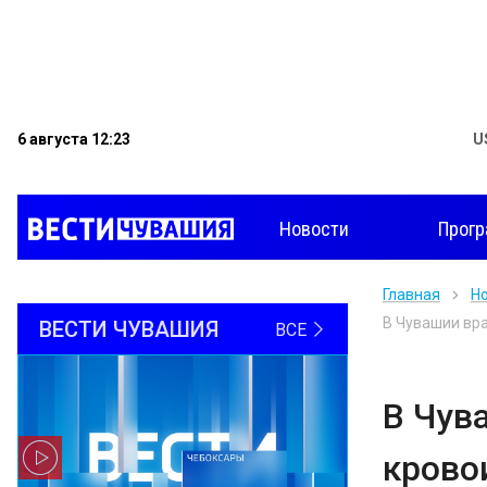
6 августа 12:23
U
Новости
Прог
Главная
Н
В Чувашии вра
ВЕСТИ ЧУВАШИЯ
ВСЕ
В Чув
крово