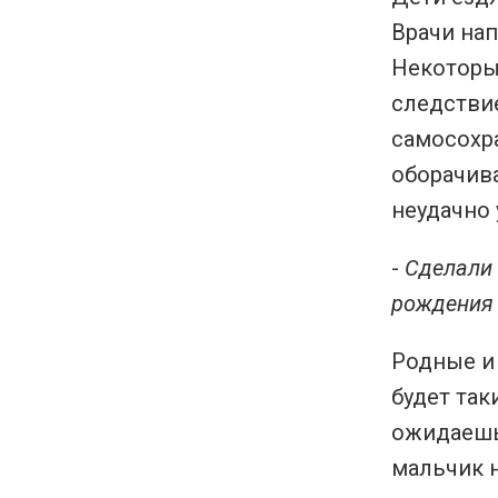
Врачи нап
Некоторые
следствие
самосохра
оборачива
неудачно 
-
Сделали 
рождения 
Родные и
будет так
ожидаешь.
мальчик н