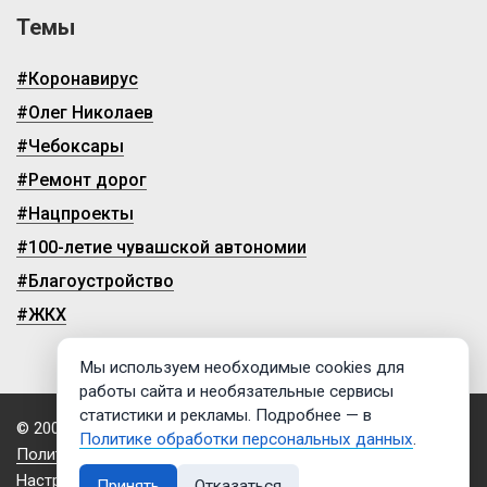
Темы
#Коронавирус
#Олег Николаев
#Чебоксары
#Ремонт дорог
#Нацпроекты
#100-летие чувашской автономии
#Благоустройство
#ЖКХ
Мы используем необходимые cookies для
работы сайта и необязательные сервисы
статистики и рекламы. Подробнее — в
© 2009-2026, ГТРК «Чувашия»
Политике обработки персональных данных
.
Политика обработки персональных данных
Настройки cookies
Принять
Отказаться