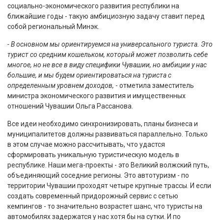
социально-экономического развития республики на
ближайшие годы - такую амбициозную задачу ставит перед
собой региональный Минэк.
- В основном мы ориентируемся на универсального туриста. Это
турист со средним кошельком, который может позволить себе
многое, но не все в виду специфики Чувашии, но амбиции у нас
большие, и мы будем ориентироваться на туриста с
определенным уровнем доходов,
- отметила заместитель
министра экономического развития и имущественных
отношений Чувашии Ольга Рассанова.
Все идеи необходимо синхронизировать, планы бизнеса и
муниципалитетов должны развиваться параллельно. Только
в этом случае можно рассчитывать, что удастся
сформировать уникальную туристическую модель в
республике. Наши мега-проекты - это Великий волжский путь,
объединяющий соседние регионы. Это автотуризм - по
территории Чувашии проходят четыре крупные трассы. И если
создать современный придорожный сервис с сетью
кемпингов - то значительно возрастет шанс, что туристы на
автомобилях задержатся у нас хотя бы на сутки. И по