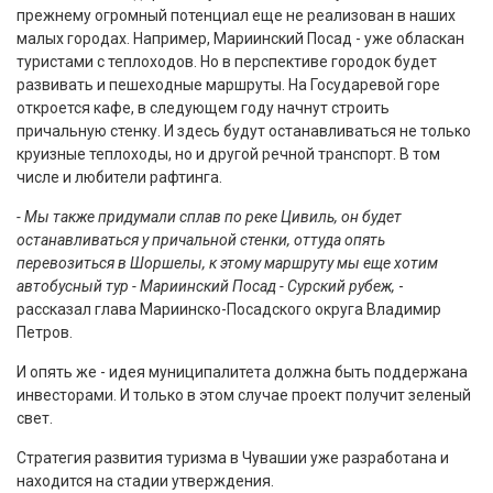
прежнему огромный потенциал еще не реализован в наших
малых городах. Например, Мариинский Посад - уже обласкан
туристами с теплоходов. Но в перспективе городок будет
развивать и пешеходные маршруты. На Государевой горе
откроется кафе, в следующем году начнут строить
причальную стенку. И здесь будут останавливаться не только
круизные теплоходы, но и другой речной транспорт. В том
числе и любители рафтинга.
- Мы также придумали сплав по реке Цивиль, он будет
останавливаться у причальной стенки, оттуда опять
перевозиться в Шоршелы, к этому маршруту мы еще хотим
автобусный тур - Мариинский Посад - Сурский рубеж,
-
рассказал глава Мариинско-Посадского округа Владимир
Петров.
И опять же - идея муниципалитета должна быть поддержана
инвесторами. И только в этом случае проект получит зеленый
свет.
Стратегия развития туризма в Чувашии уже разработана и
находится на стадии утверждения.