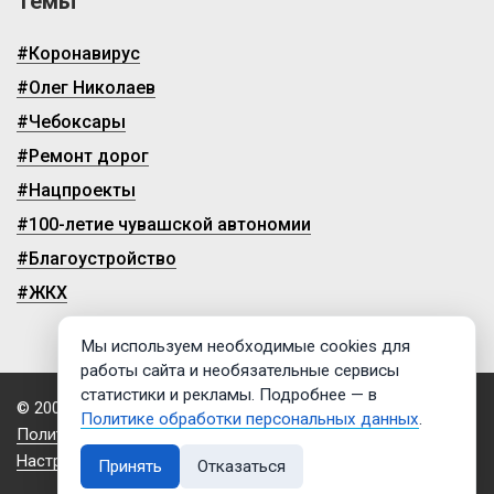
Темы
#Коронавирус
#Олег Николаев
#Чебоксары
#Ремонт дорог
#Нацпроекты
#100-летие чувашской автономии
#Благоустройство
#ЖКХ
Мы используем необходимые cookies для
работы сайта и необязательные сервисы
статистики и рекламы. Подробнее — в
© 2009-2026, ГТРК «Чувашия»
Политике обработки персональных данных
.
Политика обработки персональных данных
Настройки cookies
Принять
Отказаться