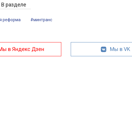
В разделе
я реформа
#минтранс
Мы в Яндекс Дзен
Мы в VK