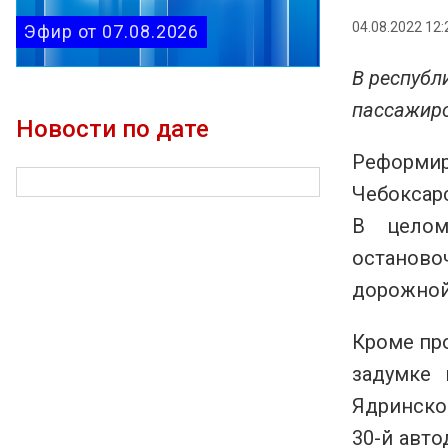
04.08.2022 12:
Эфир от 07.08.2026
В республ
пассажиро
Новости по дате
Реформир
Чебоксар
В целом
останово
дорожной 
Кроме пр
задумке 
Ядринско
30-й авто