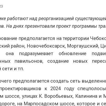
23
ике работают над реорганизацией существующе
в. На днях презентовали проект программы тр
ование предполагается на территории Чебокс
ский район, Новочебоксарск, Моргаушский, Ц
 она подразумевает обновление подвиж
чных павильонов, создание новых перес
сети и тп.
очего предполагается создать сеть выделенн
проектировщиков к 2024 году спецполосы
м шоссе, улицах К. Воробьевых, Калинина и 
дороге, на Марпосадском шоссе, которое и се