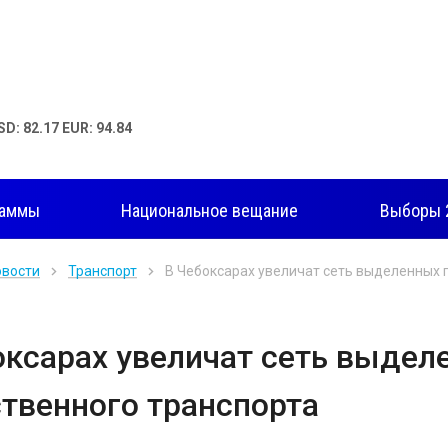
SD: 82.17 EUR: 94.84
раммы
Национальное вещание
Выборы 
овости
Транспорт
В Чебоксарах увеличат сеть выделенных 
оксарах увеличат сеть выдел
твенного транспорта