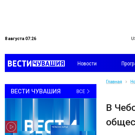
8 августа 07:26
U
Новости
Прог
Главная
Н
ВЕСТИ ЧУВАШИЯ
ВСЕ
В Чеб
общес