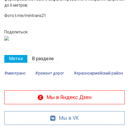
до 6 метров.
Фото:t.me/mintrans21
Поделиться:
Метки
В разделе
#минтранс
#ремонт дорог
#красноармейский район
Мы в Яндекс Дзен
Мы в VK