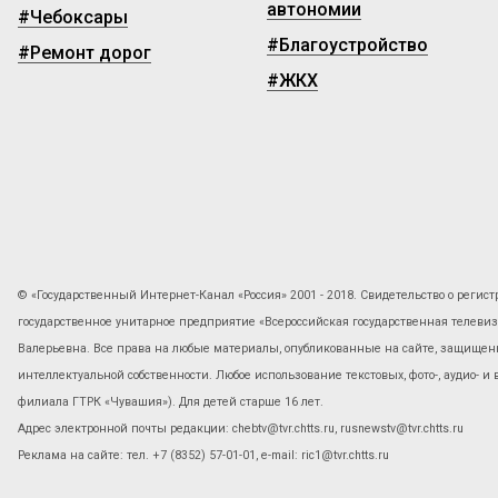
автономии
#Чебоксары
#Благоустройство
#Ремонт дорог
#ЖКХ
© «Государственный Интернет-Канал «Россия» 2001 - 2018. Свидетельство о регист
государственное унитарное предприятие «Всероссийская государственная телев
Валерьевна. Все права на любые материалы, опубликованные на сайте, защищены
интеллектуальной собственности. Любое использование текстовых, фото-, аудио- и
филиала ГТРК «Чувашия»). Для детей старше 16 лет.
Адрес электронной почты редакции: chebtv@tvr.chtts.ru, rusnewstv@tvr.chtts.ru
Реклама на сайте: тел. +7 (8352) 57-01-01, е-mail: ric1@tvr.chtts.ru