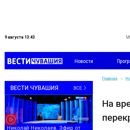
9 августа 13:43
U
Новости
Прог
Главная
Н
ВЕСТИ ЧУВАШИЯ
ВСЕ
На вр
перек
Николай Николаев. Эфир от