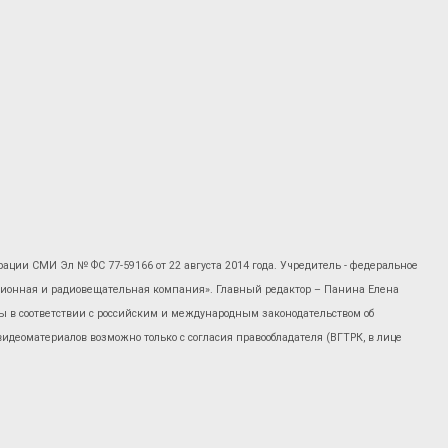
рации СМИ Эл № ФС 77-59166 от 22 августа 2014 года. Учредитель - федеральное
изионная и радиовещательная компания». Главный редактор – Панина Елена
 в соответствии с российским и международным законодательством об
 видеоматериалов возможно только с согласия правообладателя (ВГТРК, в лице