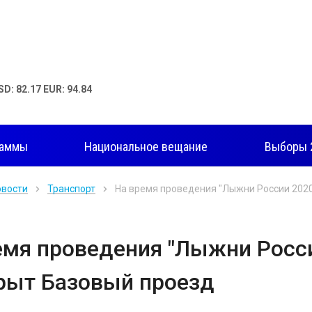
SD: 82.17 EUR: 94.84
раммы
Национальное вещание
Выборы 
овости
Транспорт
На время проведения "Лыжни России 2020
емя проведения "Лыжни Росси
рыт Базовый проезд