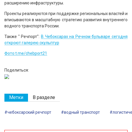
расширению инфраструктуры.
Проекты реализуются при поддержке региональных властей и
вписываются в масштабную стратегию развития внутреннего
водного транспорта России.
Также " Речпорт":
В Чебоксарах на Речном бульваре сегодня
откроют галерею скульптур
Фото:t.me/chebport21
Поделиться:
Метки
В разделе
#чебоксарский речпорт
#водный транспорт
#логистиче